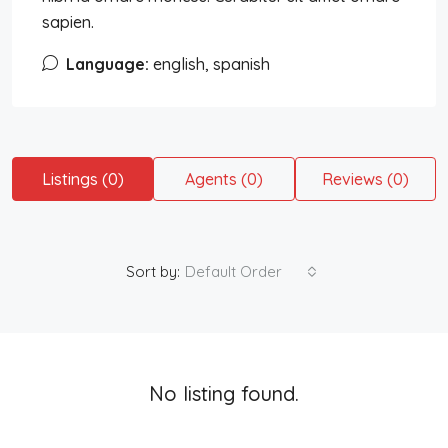
sapien.
Language:
english, spanish
Listings (0)
Agents (0)
Reviews (0)
Sort by:
Default Order
No listing found.